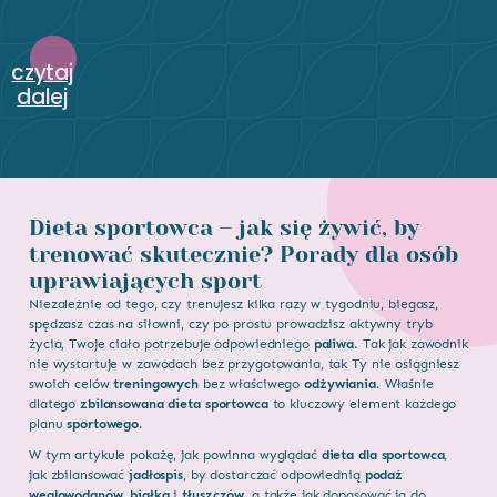
czytaj
dalej
Dieta sportowca – jak się żywić, by
trenować skutecznie? Porady dla osób
uprawiających sport
Niezależnie od tego, czy trenujesz kilka razy w tygodniu, biegasz,
spędzasz czas na siłowni, czy po prostu prowadzisz aktywny tryb
życia, Twoje ciało potrzebuje odpowiedniego
paliwa
. Tak jak zawodnik
nie wystartuje w zawodach bez przygotowania, tak Ty nie osiągniesz
swoich celów
treningowych
bez właściwego
odżywiania
. Właśnie
dlatego
zbilansowana dieta sportowca
to kluczowy element każdego
planu
sportowego
.
W tym artykule pokażę, jak powinna wyglądać
dieta dla sportowca
,
jak zbilansować
jadłospis
, by dostarczać odpowiednią
podaż
węglowodanów
,
białka
i
tłuszczów
, a także jak dopasować ją do