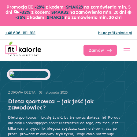
Promocja 👉🏼
-28%
z kodem:
SMAK28
na zamówienia min. 5
dni 🌤️
-32%
z kodem:
SMAK32
na zamówienia min. 20 dni ☀️
-35%
z kodem:
SMAK35
na zamówienia min. 30 dni
+48 606-191-918
biuro@fitkalorie.pl
Zamów dietę
ZDROWA DIETA | 03 listopada 2025
Dieta sportowca – jak jeść jak
zawodowiec?
Dieta sportowca – jak się żywić, by trenować skutecznie? Porady
dla osób uprawiających sport Niezależnie od tego, czy trenujesz
kilka razy w tygodniu, biegasz, spędzasz czas na siłowni, czy po
prostu prowadzisz aktywny tryb życia, Twoje ciało potrzebuje