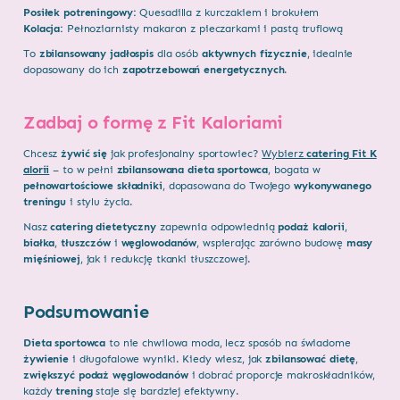
Posiłek potreningowy:
Quesadilla z kurczakiem i brokułem
Kolacja:
Pełnoziarnisty makaron z pieczarkami i pastą truflową
To
zbilansowany jadłospis
dla osób
aktywnych fizycznie
, idealnie
dopasowany do ich
zapotrzebowań energetycznych
.
Zadbaj o formę z Fit Kaloriami
Chcesz
żywić się
jak profesjonalny sportowiec?
Wybierz
catering Fit K
alorii
– to w pełni
zbilansowana dieta sportowca
, bogata w
pełnowartościowe składniki
, dopasowana do Twojego
wykonywanego
treningu
i stylu życia.
Nasz
catering dietetyczny
zapewnia odpowiednią
podaż kalorii
,
białka
,
tłuszczów
i
węglowodanów
, wspierając zarówno budowę
masy
mięśniowej
, jak i redukcję tkanki tłuszczowej.
Podsumowanie
Dieta sportowca
to nie chwilowa moda, lecz sposób na świadome
żywienie
i długofalowe wyniki. Kiedy wiesz, jak
zbilansować dietę
,
zwiększyć podaż węglowodanów
i dobrać proporcje makroskładników,
każdy
trening
staje się bardziej efektywny.