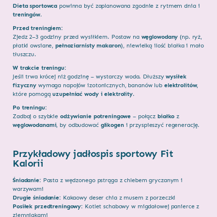
Dieta sportowca
powinna być zaplanowana zgodnie z rytmem dnia i
treningów
.
Przed treningiem:
Zjedz 2–3 godziny przed wysiłkiem. Postaw na
węglowodany
(np. ryż,
płatki owsiane,
pełnoziarnisty makaron
), niewielką ilość białka i mało
tłuszczu.
W trakcie treningu:
Jeśli trwa krócej niż godzinę – wystarczy woda. Dłuższy
wysiłek
fizyczny
wymaga napojów izotonicznych, bananów lub
elektrolitów
,
które pomogą
uzupełniać wody i elektrolity
.
Po treningu:
Zadbaj o szybkie
odżywianie potreningowe
– połącz
białko
z
węglowodanami
, by odbudować
glikogen
i przyspieszyć regenerację.
Przykładowy jadłospis sportowy Fit
Kalorii
Śniadanie:
Pasta z wędzonego pstrąga z chlebem gryczanym i
warzywami
Drugie śniadanie:
Kakaowy deser chia z musem z porzeczki
Posiłek przedtreningowy:
Kotlet schabowy w migdałowej panierce z
ziemniakami