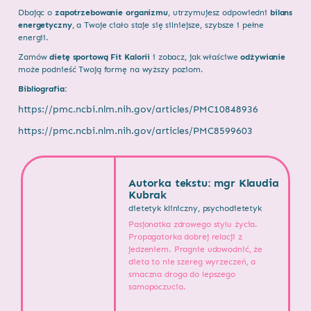
Dbając o
zapotrzebowanie organizmu
, utrzymujesz odpowiedni
bilans
energetyczny
, a Twoje ciało staje się silniejsze, szybsze i pełne
energii.
Zamów
dietę sportową Fit Kalorii
i zobacz, jak właściwe
odżywianie
może podnieść Twoją formę na wyższy poziom.
Bibliografia:
https://pmc.ncbi.nlm.nih.gov/articles/PMC10848936
https://pmc.ncbi.nlm.nih.gov/articles/PMC8599603
Autorka tekstu: mgr Klaudia
Kubrak
dietetyk kliniczny, psychodietetyk
Pasjonatka zdrowego stylu życia.
Propagatorka dobrej relacji z
jedzeniem. Pragnie udowodnić, że
dieta to nie szereg wyrzeczeń, a
smaczna droga do lepszego
samopoczucia.