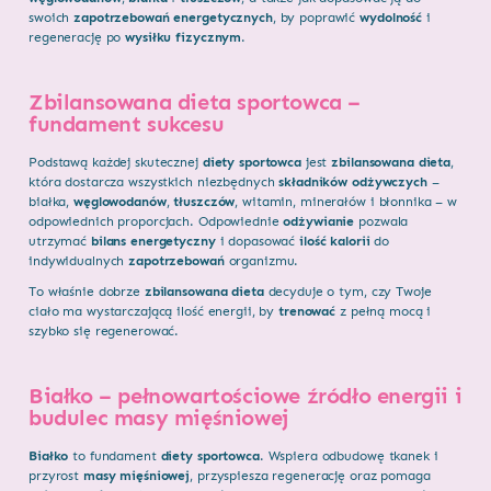
swoich
zapotrzebowań energetycznych
, by poprawić
wydolność
i
regenerację po
wysiłku fizycznym
.
Zbilansowana dieta sportowca –
fundament sukcesu
Podstawą każdej skutecznej
diety sportowca
jest
zbilansowana dieta
,
która dostarcza wszystkich niezbędnych
składników odżywczych
–
białka,
węglowodanów
,
tłuszczów
, witamin, minerałów i błonnika – w
odpowiednich proporcjach. Odpowiednie
odżywianie
pozwala
utrzymać
bilans energetyczny
i dopasować
ilość kalorii
do
indywidualnych
zapotrzebowań
organizmu.
To właśnie dobrze
zbilansowana dieta
decyduje o tym, czy Twoje
ciało ma wystarczającą ilość energii, by
trenować
z pełną mocą i
szybko się regenerować.
Białko – pełnowartościowe źródło energii i
budulec masy mięśniowej
Białko
to fundament
diety sportowca
. Wspiera odbudowę tkanek i
przyrost
masy mięśniowej
, przyspiesza regenerację oraz pomaga