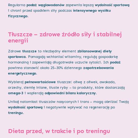
Regularna
podaż węglowodanów
zapewnia lepszą
wydolność sportową
i chroni przed spadkiem siły podczas
intensywnego wysiłku
fizycznego
.
Tłuszcze – zdrowe źródło siły i stabilnej
energii
Zdrowe
tłuszcze
to niezbędny element
zbilansowanej diety
sportowca
. Pomagają wchłaniać witaminy, regulują gospodarkę
hormonalną i zapewniają długotrwałe uczucie sytości. Ich
podaż
powinna stanowić około 25–30% dziennego
zapotrzebowania
energetycznego
.
Wybieraj
pełnowartościowe
tłuszcze: oliwę z oliwek, awokado,
orzechy, siemię lniane, tłuste ryby – to produkty, które dostarczają
omega-3
i wspierają
odpowiedni bilans kaloryczny
.
Unikaj natomiast tłuszczów nasyconych i trans – mogą obniżać Twoją
wydolność sportową
i negatywnie wpływać na regenerację po
treningu
.
Dieta przed, w trakcie i po treningu