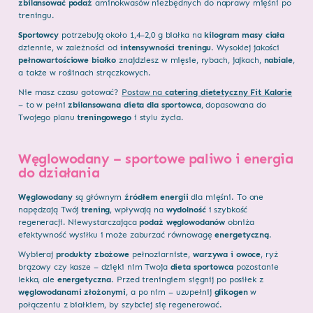
zbilansować
podaż
aminokwasów niezbędnych do naprawy mięśni po
treningu.
Sportowcy
potrzebują około 1,4–2,0 g białka na
kilogram masy ciała
dziennie, w zależności od
intensywności
treningu
. Wysokiej jakości
pełnowartościowe białko
znajdziesz w mięsie, rybach, jajkach,
nabiale
,
a także w roślinach strączkowych.
Nie masz czasu gotować?
Postaw na
catering dietetyczny Fit Kalorie
– to w pełni
zbilansowana dieta dla sportowca
, dopasowana do
Twojego planu
treningowego
i stylu życia.
Węglowodany – sportowe paliwo i energia
do działania
Węglowodany
są głównym
źródłem energii
dla mięśni. To one
napędzają Twój
trening
, wpływają na
wydolność
i szybkość
regeneracji. Niewystarczająca
podaż węglowodanów
obniża
efektywność wysiłku i może zaburzać równowagę
energetyczną
.
Wybieraj
produkty zbożowe
pełnoziarniste,
warzywa i owoce
, ryż
brązowy czy kasze – dzięki nim Twoja
dieta sportowca
pozostanie
lekka, ale
energetyczna
. Przed treningiem sięgnij po posiłek z
węglowodanami złożonymi
, a po nim – uzupełnij
glikogen
w
połączeniu z białkiem, by szybciej się regenerować.