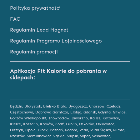
Polityka prywatności
FAQ
Regulamin Lead Magnet
Regulamin Programu Lojalnościowego
Regulamin promocji
Aplikacja Fit Kalorie do pobrania w
sklepach:
Będzin
,
Białystok
,
Bielsko Biała
,
Bydgoszcz
,
Chorzów
,
Czeladź
,
Częstochowa
,
Dąbrowa Górnicza
,
Elbląg
,
Gdańsk
,
Gdynia
,
Gliwice
,
Gorzów Wielkopolski
,
Inowrocław
,
Jaworzno
,
Kalisz
,
Katowice
,
Kielce
,
Koszalin
,
Kraków
,
Łódź
,
Lublin
,
Mikołów
,
Mysłowice
,
Olsztyn
,
Opole
,
Płock
,
Poznań
,
Radom
,
Reda
,
Ruda Śląska
,
Rumia
,
Rzeszów
,
Siemianowice Śląskie
,
Słupsk
,
Sopot
,
Sosnowiec
,