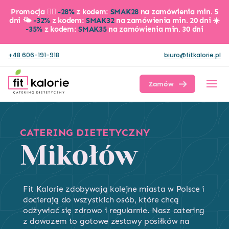
Promocja 👉🏼
-28%
z kodem:
SMAK28
na zamówienia min. 5
dni 🌤️
-32%
z kodem:
SMAK32
na zamówienia min. 20 dni ☀️
-35%
z kodem:
SMAK35
na zamówienia min. 30 dni
+48 606-191-918
biuro@fitkalorie.pl
Zamów dietę
CATERING DIETETYCZNY
Mikołów
Fit Kalorie zdobywają kolejne miasta w Polsce i
docierają do wszystkich osób, które chcą
odżywiać się zdrowo i regularnie. Nasz catering
z dowozem to gotowe zestawy posiłków na