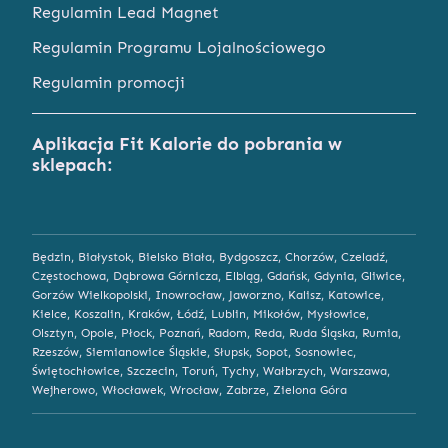
Regulamin Lead Magnet
Regulamin Programu Lojalnościowego
Regulamin promocji
Aplikacja Fit Kalorie do pobrania w
sklepach:
Będzin
,
Białystok
,
Bielsko Biała
,
Bydgoszcz
,
Chorzów
,
Czeladź
,
Częstochowa
,
Dąbrowa Górnicza
,
Elbląg
,
Gdańsk
,
Gdynia
,
Gliwice
,
Gorzów Wielkopolski
,
Inowrocław
,
Jaworzno
,
Kalisz
,
Katowice
,
Kielce
,
Koszalin
,
Kraków
,
Łódź
,
Lublin
,
Mikołów
,
Mysłowice
,
Olsztyn
,
Opole
,
Płock
,
Poznań
,
Radom
,
Reda
,
Ruda Śląska
,
Rumia
,
Rzeszów
,
Siemianowice Śląskie
,
Słupsk
,
Sopot
,
Sosnowiec
,
Świętochłowice
,
Szczecin
,
Toruń
,
Tychy
,
Wałbrzych
,
Warszawa
,
Wejherowo
,
Włocławek
,
Wrocław
,
Zabrze
,
Zielona Góra