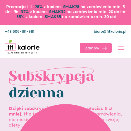
Promocja 👉🏼
-28%
z kodem:
SMAK28
na zamówienia min. 5
dni 🌤️
-32%
z kodem:
SMAK32
na zamówienia min. 20 dni ☀️
-35%
z kodem:
SMAK35
na zamówienia min. 30 dni
+48 606-191-918
biuro@fitkalorie.pl
Zamów dietę
Subskrypcja
dzienna
Dzięki subskrypcji za każdy dzień płacisz 5 zł
mniej.
Nie tracisz czasu na składanie zamówienia,
nie musisz także pamiętać o przedłużaniu swojej
diety.