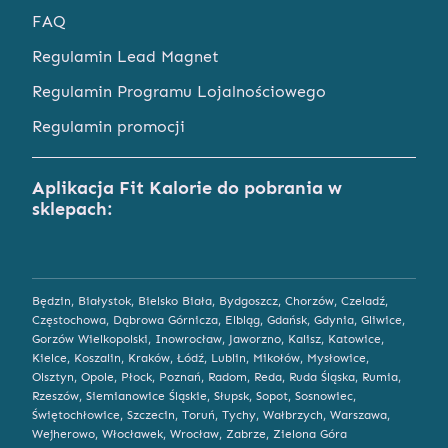
FAQ
Regulamin Lead Magnet
Regulamin Programu Lojalnościowego
Regulamin promocji
Aplikacja Fit Kalorie do pobrania w
sklepach:
Będzin
,
Białystok
,
Bielsko Biała
,
Bydgoszcz
,
Chorzów
,
Czeladź
,
Częstochowa
,
Dąbrowa Górnicza
,
Elbląg
,
Gdańsk
,
Gdynia
,
Gliwice
,
Gorzów Wielkopolski
,
Inowrocław
,
Jaworzno
,
Kalisz
,
Katowice
,
Kielce
,
Koszalin
,
Kraków
,
Łódź
,
Lublin
,
Mikołów
,
Mysłowice
,
Olsztyn
,
Opole
,
Płock
,
Poznań
,
Radom
,
Reda
,
Ruda Śląska
,
Rumia
,
Rzeszów
,
Siemianowice Śląskie
,
Słupsk
,
Sopot
,
Sosnowiec
,
Świętochłowice
,
Szczecin
,
Toruń
,
Tychy
,
Wałbrzych
,
Warszawa
,
Wejherowo
,
Włocławek
,
Wrocław
,
Zabrze
,
Zielona Góra