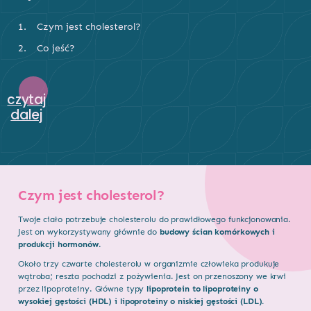
Czym jest cholesterol?
Co jeść?
czytaj
dalej
Czym jest cholesterol?
Twoje ciało potrzebuje cholesterolu do prawidłowego funkcjonowania.
Jest on wykorzystywany głównie do
budowy ścian komórkowych i
produkcji hormonów
.
Około trzy czwarte cholesterolu w organizmie człowieka produkuje
wątroba; reszta pochodzi z pożywienia. Jest on przenoszony we krwi
przez lipoproteiny. Główne typy
lipoprotein to lipoproteiny o
wysokiej gęstości (HDL) i lipoproteiny o niskiej gęstości (LDL).