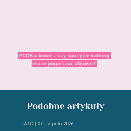
PCOS a kawa – czy spożycie kofeiny
może pogarszać objawy?
Podobne artykuły
LATO | 07 sierpnia 2026