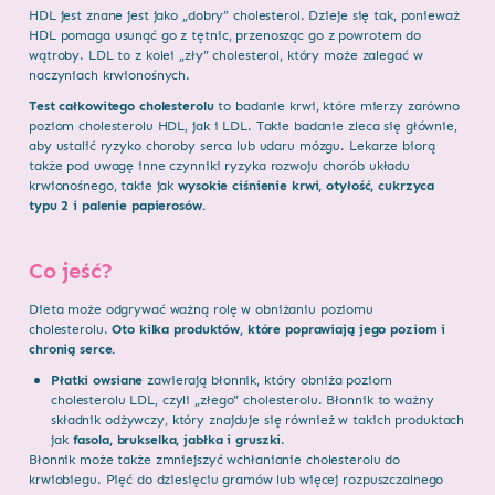
HDL jest znane jest jako „dobry” cholesterol. Dzieje się tak, ponieważ
HDL pomaga usunąć go z tętnic, przenosząc go z powrotem do
wątroby. LDL to z kolei „zły” cholesterol, który może zalegać w
naczyniach krwionośnych.
Test całkowitego cholesterolu
to badanie krwi, które mierzy zarówno
poziom cholesterolu HDL, jak i LDL. Takie badanie zleca się głównie,
aby ustalić ryzyko choroby serca lub udaru mózgu. Lekarze biorą
także pod uwagę inne czynniki ryzyka rozwoju chorób układu
krwionośnego, takie jak
wysokie ciśnienie krwi, otyłość, cukrzyca
typu 2 i palenie papierosów.
Co jeść?
Dieta może odgrywać ważną rolę w obniżaniu poziomu
cholesterolu.
Oto kilka produktów, które poprawiają jego poziom i
chronią serce.
Płatki owsiane
zawierają błonnik, który obniża poziom
cholesterolu LDL, czyli „złego” cholesterolu. Błonnik to ważny
składnik odżywczy, który znajduje się również w takich produktach
jak
fasola, brukselka, jabłka i gruszki
.
Błonnik może także zmniejszyć wchłanianie cholesterolu do
krwiobiegu. Pięć do dziesięciu gramów lub więcej rozpuszczalnego