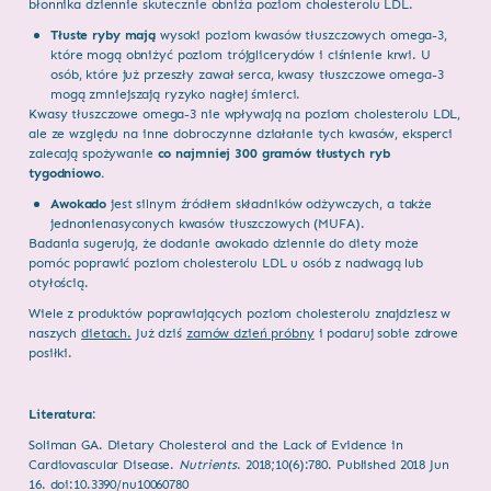
błonnika dziennie skutecznie obniża poziom cholesterolu LDL.
Tłuste ryby mają
wysoki poziom kwasów tłuszczowych omega-3,
które mogą obniżyć poziom trójglicerydów i ciśnienie krwi. U
osób, które już przeszły zawał serca, kwasy tłuszczowe omega-3
mogą zmniejszają ryzyko nagłej śmierci.
Kwasy tłuszczowe omega-3 nie wpływają na poziom cholesterolu LDL,
ale ze względu na inne dobroczynne działanie tych kwasów, eksperci
zalecają spożywanie
co najmniej 300 gramów tłustych ryb
tygodniowo.
Awokado
jest silnym źródłem składników odżywczych, a także
jednonienasyconych kwasów tłuszczowych (MUFA).
Badania sugerują, że dodanie awokado dziennie do diety może
pomóc poprawić poziom cholesterolu LDL u osób z nadwagą lub
otyłością.
Wiele z produktów poprawiających poziom cholesterolu znajdziesz w
naszych
dietach.
Już dziś
zamów dzień próbny
i podaruj sobie zdrowe
posiłki.
Literatura
:
Soliman GA. Dietary Cholesterol and the Lack of Evidence in
Cardiovascular Disease.
Nutrients
. 2018;10(6):780. Published 2018 Jun
16. doi:10.3390/nu10060780