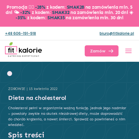
Promocja 👉🏼
-28%
z kodem:
SMAK28
na zamówienia min. 5
dni 🌤️
-32%
z kodem:
SMAK32
na zamówienia min. 20 dni ☀️
-35%
z kodem:
SMAK35
na zamówienia min. 30 dni
+48 606-191-918
biuro@fitkalorie.pl
Zamów dietę
ZDROWIE | 15 kwietnia 2022
Dieta na cholesterol
Cholesterol pełni w organizmie ważną funkcję. Jednak jego nadmiar
– powstały zwykle na skutek niezdrowej diety, może doprowadzić
do chorób krążenia, a nawet śmierci. Sprawdź co powinieneś o nim
wiedzieć.
Spis treści