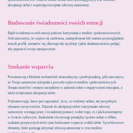
akceptację siebie i wspierają rozwijanie zdrowej samooceny.
Budowanie świadomości swoich emocji
Bądź świadoma swoich emocji podczas korzystania z mediów społecznościowych.
Jeśli zauważysz, że czujesz się zazdrosna, zaniepokojona lub smutna po przeglądaniu
innych profili, zastanów się, dlaczego tak się dzieje i jakie działania możesz podjąć,
aby poprawić swoje samopoczucie.
Szukanie wsparcia
Porozmawiaj z bliskimi osobami lub skonsultuj się z profesjonalistą, jeśli zauważysz,
że Twoja samoocena ucierpiała z powodu wpływu mediów społecznościowych.
Terapia może być cennym narzędziem w radzeniu sobie z negatywnymi emocjami, a
także zwiększaniu akceptacji siebie.
Podsumowując, łatwo jest zapomnieć, że to, co widzimy online, nie jest pełnym
obrazem rzeczywistości. Dążenie do akceptacji siebie i utrzymanie zdrowej
samooceny wymaga pracy i świadomej postawy wobec tego, co i jak konsumujemy
w świecie cyfrowym. Znalezienie równowagi pomiędzy życiem online a offline,
szukanie pozytywnych treści oraz budowanie wsparcia wokół siebie. Są to kluczowe
elementy, które pomogą utrzymać zdrową samoocenę w erze mediów