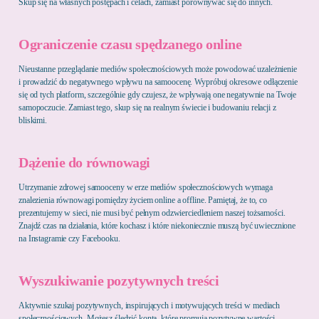
Skup się na własnych postępach i celach, zamiast porównywać się do innych.
Ograniczenie czasu spędzanego online
Nieustanne przeglądanie mediów społecznościowych może powodować uzależnienie
i prowadzić do negatywnego wpływu na samoocenę. Wypróbuj okresowe odłączenie
się od tych platform, szczególnie gdy czujesz, że wpływają one negatywnie na Twoje
samopoczucie. Zamiast tego, skup się na realnym świecie i budowaniu relacji z
bliskimi.
Dążenie do równowagi
Utrzymanie zdrowej samooceny w erze mediów społecznościowych wymaga
znalezienia równowagi pomiędzy życiem online a offline. Pamiętaj, że to, co
prezentujemy w sieci, nie musi być pełnym odzwierciedleniem naszej tożsamości.
Znajdź czas na działania, które kochasz i które niekoniecznie muszą być uwiecznione
na Instagramie czy Facebooku.
Wyszukiwanie pozytywnych treści
Aktywnie szukaj pozytywnych, inspirujących i motywujących treści w mediach
społecznościowych. Możesz śledzić konta, które promują pozytywne wartości,