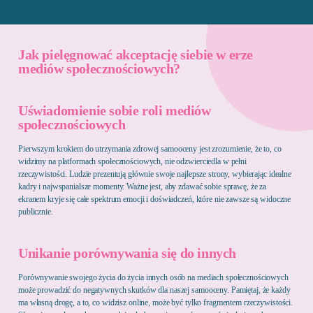
Jak pielęgnować akceptację siebie w erze
mediów społecznościowych?
Uświadomienie sobie roli mediów
społecznościowych
Pierwszym krokiem do utrzymania zdrowej samooceny jest zrozumienie, że to, co
widzimy na platformach społecznościowych, nie odzwierciedla w pełni
rzeczywistości. Ludzie prezentują głównie swoje najlepsze strony, wybierając idealne
kadry i najwspanialsze momenty. Ważne jest, aby zdawać sobie sprawę, że za
ekranem kryje się całe spektrum emocji i doświadczeń, które nie zawsze są widoczne
publicznie.
Unikanie porównywania się do innych
Porównywanie swojego życia do życia innych osób na mediach społecznościowych
może prowadzić do negatywnych skutków dla naszej samooceny. Pamiętaj, że każdy
ma własną drogę, a to, co widzisz online, może być tylko fragmentem rzeczywistości.