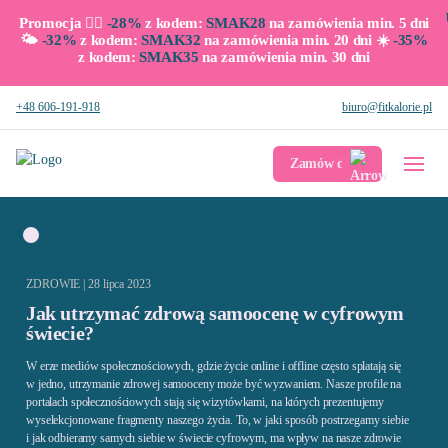
Promocja 👉🏼
-28%
z kodem:
SMAK28
na zamówienia min. 5 dni
🌤️
-32%
z kodem:
SMAK32
na zamówienia min. 20 dni ☀️
-35%
z kodem:
SMAK35
na zamówienia min. 30 dni
+48 606-191-918
biuro@fitkalorie.pl
Zamów dietę
ZDROWIE | 28 lipca 2023
Jak utrzymać zdrową samoocenę w cyfrowym
świecie?
W erze mediów społecznościowych, gdzie życie online i offline często splatają się
w jedno, utrzymanie zdrowej samooceny może być wyzwaniem. Nasze profile na
portalach społecznościowych stają się wizytówkami, na których prezentujemy
wyselekcjonowane fragmenty naszego życia. To, w jaki sposób postrzegamy siebie
i jak odbieramy samych siebie w świecie cyfrowym, ma wpływ na nasze zdrowie