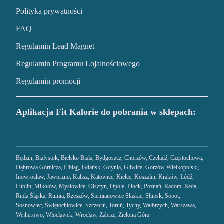
Polityka prywatności
FAQ
Regulamin Lead Magnet
Regulamin Programu Lojalnościowego
Regulamin promocji
Aplikacja Fit Kalorie do pobrania w sklepach:
Będzin
,
Białystok
,
Bielsko Biała
,
Bydgoszcz
,
Chorzów
,
Czeladź
,
Częstochowa
,
Dąbrowa Górnicza
,
Elbląg
,
Gdańsk
,
Gdynia
,
Gliwice
,
Gorzów Wielkopolski
,
Inowrocław
,
Jaworzno
,
Kalisz
,
Katowice
,
Kielce
,
Koszalin
,
Kraków
,
Łódź
,
Lublin
,
Mikołów
,
Mysłowice
,
Olsztyn
,
Opole
,
Płock
,
Poznań
,
Radom
,
Reda
,
Ruda Śląska
,
Rumia
,
Rzeszów
,
Siemianowice Śląskie
,
Słupsk
,
Sopot
,
Sosnowiec
,
Świętochłowice
,
Szczecin
,
Toruń
,
Tychy
,
Wałbrzych
,
Warszawa
,
Wejherowo
,
Włocławek
,
Wrocław
,
Zabrze
,
Zielona Góra