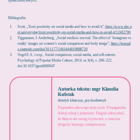
społecznościowych.
Bibliografia:
Scott, „Toxic positivity on social media and how to avoid it”,
https://www.abc.n
et.au/everyday/toxic-positivity-on-social-media-and-how-to-avoid-it/12432790
Tiggemann, I. Anderberg, „Social media is not real: The effect of ‘Instagram vs
reality’ images on women’s social comparison and body image”,
https://journal
s.sagepub.com/doi/10.1177/1461444819888720
Vogel E.A. i wsp., Social comparison, social media, and self-esteem.
Psychology of Popular Media Culture, 2014, nr 3(4), s. 206–222.
doi:10.1037/ppm0000047
Autorka tekstu: mgr Klaudia
Kubrak
dietetyk kliniczny, psychodietetyk
Pasjonatka zdrowego stylu życia. Propagatorka
dobrej relacji z jedzeniem. Pragnie udowodnić,
że dieta to nie szereg wyrzeczeń, a smaczna
droga do lepszego samopoczucia.