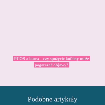
PCOS a kawa – czy spożycie kofeiny może
pogarszać objawy?
Podobne artykuły