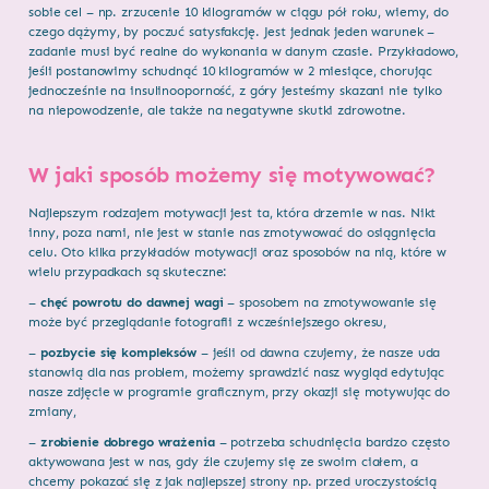
sobie cel – np. zrzucenie 10 kilogramów w ciągu pół roku, wiemy, do
czego dążymy, by poczuć satysfakcję. Jest jednak jeden warunek –
zadanie musi być realne do wykonania w danym czasie. Przykładowo,
jeśli postanowimy schudnąć 10 kilogramów w 2 miesiące, chorując
jednocześnie na insulinooporność, z góry jesteśmy skazani nie tylko
na niepowodzenie, ale także na negatywne skutki zdrowotne.
W jaki sposób możemy się motywować?
Najlepszym rodzajem motywacji jest ta, która drzemie w nas. Nikt
inny, poza nami, nie jest w stanie nas zmotywować do osiągnięcia
celu. Oto kilka przykładów motywacji oraz sposobów na nią, które w
wielu przypadkach są skuteczne:
–
chęć powrotu do dawnej wagi
– sposobem na zmotywowanie się
może być przeglądanie fotografii z wcześniejszego okresu,
–
pozbycie się kompleksów
– jeśli od dawna czujemy, że nasze uda
stanowią dla nas problem, możemy sprawdzić nasz wygląd edytując
nasze zdjęcie w programie graficznym, przy okazji się motywując do
zmiany,
–
zrobienie dobrego wrażenia
– potrzeba schudnięcia bardzo często
aktywowana jest w nas, gdy źle czujemy się ze swoim ciałem, a
chcemy pokazać się z jak najlepszej strony np. przed uroczystością