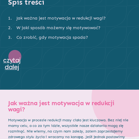
Spis treści
Jak ważna jest motywacja w redukcji wagi?
W jaki sposób możemy się motywować?
Co zrobić, gdy motywacja spada?
czytaj
dalej
Jak ważna jest motywacja w redukcji
wagi?
Motywacja w procesie redukcji masy ciała jest kluczowa. Bez niej nie
mamy celu, a co za tym idzie, wszystkie nasze działania mogą się
rozminąć. Nie wiemy, na czym nam zależy, zatem zaprzestajemy
zdrowego stylu życia i wracamy na kanapę. Jeśli jednak postawimy