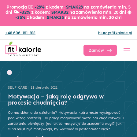
Promocja 👉🏼
-28%
z kodem:
SMAK28
na zamówienia min. 5
dni 🌤️
-32%
z kodem:
SMAK32
na zamówienia min. 20 dni ☀️
-35%
z kodem:
SMAK35
na zamówienia min. 30 dni
+48 606-191-918
biuro@fitkalorie.pl
Zamów dietę
SELF-CARE | 11 sierpnia 2021
Motywacja – jaką rolę odgrywa w
procesie chudnięcia?
Co nas skłania do działania? Motywacja, która może występować
pod każdą postacią. Do pracy motywować może nas chęć rozwoju i
zarabiania pieniędzy, jednak co motywuje do zrzucenia wagi? Jak
silna musi być motywacja, by wytrwać w postanowieniach?