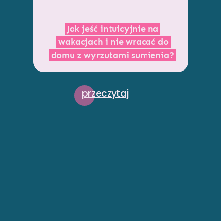
Jak jeść intuicyjnie na
wakacjach i nie wracać do
domu z wyrzutami sumienia?
przeczytaj