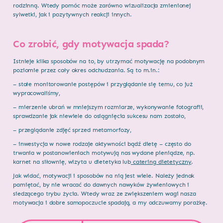
rodzinną. Wtedy pomóc może zarówno wizualizacja zmienionej
sylwetki, jak i pozytywnych reakcji innych.
Co zrobić, gdy motywacja spada?
Istnieje kilka sposobów na to, by utrzymać motywację na podobnym
poziomie przez cały okres odchudzania. Są to m.in.:
– stałe monitorowanie postępów i przyglądanie się temu, co już
wypracowaliśmy,
– mierzenie ubrań w mniejszym rozmiarze, wykonywanie fotografii,
sprawdzanie jak niewiele do osiągnięcia sukcesu nam zostało,
– przeglądanie zdjęć sprzed metamorfozy,
– inwestycja w nowe rodzaje aktywności bądź dietę – często do
trwania w postanowieniach motywują nas wydane pieniądze, np.
karnet na siłownię, wizyta u dietetyka lub
catering dietetyczny
.
Jak widać, motywacji i sposobów na nią jest wiele. Należy jednak
pamiętać, by nie wracać do dawnych nawyków żywieniowych i
siedzącego trybu życia. Wtedy wraz ze zwiększeniem wagi nasza
motywacja i dobre samopoczucie spadają, a my odczuwamy porażkę.