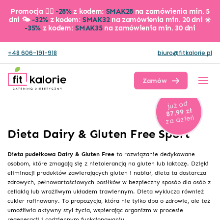
Promocja 👉🏼
-28%
z kodem:
SMAK28
na zamówienia min. 5
dni 🌤️
-32%
z kodem:
SMAK32
na zamówienia min. 20 dni ☀️
-35%
z kodem:
SMAK35
na zamówienia min. 30 dni
+48 606-191-918
biuro@fitkalorie.pl
Zamów dietę
już od
87,99 zł
za dzień
Dieta Dairy & Gluten Free Sport
Dieta pudełkowa Dairy & Gluten Free
to rozwiązanie dedykowane
osobom, które zmagają się z nietolerancją na gluten lub laktozę. Dzięki
eliminacji produktów zawierających gluten i nabiał, dieta ta dostarcza
zdrowych, pełnowartościowych posiłków w bezpieczny sposób dla osób z
celiakią lub wrażliwym układem trawiennym. Dieta wyklucza również
cukier rafinowany. To propozycja, która nie tylko dba o zdrowie, ale też
umożliwia aktywny styl życia, wspierając organizm w procesie
regeneracji i codziennym funkcjonowaniu.