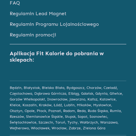
FAQ
Regulamin Lead Magnet
Regulamin Programu Lojalnościowego
Regulamin promocji
Aplikacja Fit Kalorie do pobrania w
sklepach:
Będzin
,
Białystok
,
Bielsko Biała
,
Bydgoszcz
,
Chorzów
,
Czeladź
,
Częstochowa
,
Dąbrowa Górnicza
,
Elbląg
,
Gdańsk
,
Gdynia
,
Gliwice
,
Gorzów Wielkopolski
,
Inowrocław
,
Jaworzno
,
Kalisz
,
Katowice
,
Kielce
,
Koszalin
,
Kraków
,
Łódź
,
Lublin
,
Mikołów
,
Mysłowice
,
Olsztyn
,
Opole
,
Płock
,
Poznań
,
Radom
,
Reda
,
Ruda Śląska
,
Rumia
,
Rzeszów
,
Siemianowice Śląskie
,
Słupsk
,
Sopot
,
Sosnowiec
,
Świętochłowice
,
Szczecin
,
Toruń
,
Tychy
,
Wałbrzych
,
Warszawa
,
Wejherowo
,
Włocławek
,
Wrocław
,
Zabrze
,
Zielona Góra