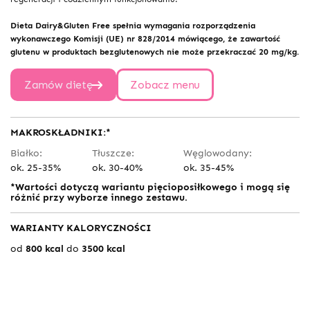
Dieta Dairy&Gluten Free spełnia wymagania rozporządzenia
wykonawczego Komisji (UE) nr 828/2014 mówiącego, że zawartość
glutenu w produktach bezglutenowych nie może przekraczać 20 mg/kg.
Zamów dietę
Zobacz menu
MAKROSKŁADNIKI:*
Białko:
Tłuszcze:
Węglowodany:
ok. 25-35%
ok. 30-40%
ok. 35-45%
*Wartości dotyczą wariantu pięcioposiłkowego i mogą się
różnić przy wyborze innego zestawu.
WARIANTY KALORYCZNOŚCI
od
800 kcal
do
3500 kcal