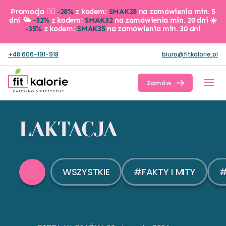
Promocja 👉🏼
-28%
z kodem:
SMAK28
na zamówienia min. 5
dni 🌤️
-32%
z kodem:
SMAK32
na zamówienia min. 20 dni ☀️
-35%
z kodem:
SMAK35
na zamówienia min. 30 dni
+48 606-191-918
biuro@fitkalorie.pl
Zamów dietę
LAKTACJA
WSZYSTKIE
#FAKTY I MITY
#