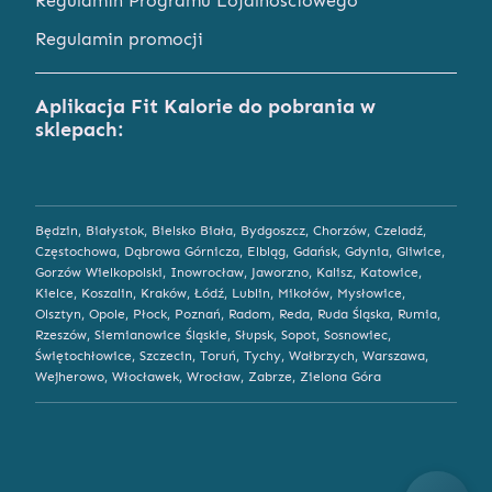
Regulamin Programu Lojalnościowego
Regulamin promocji
Aplikacja Fit Kalorie do pobrania w
sklepach:
Będzin
,
Białystok
,
Bielsko Biała
,
Bydgoszcz
,
Chorzów
,
Czeladź
,
Częstochowa
,
Dąbrowa Górnicza
,
Elbląg
,
Gdańsk
,
Gdynia
,
Gliwice
,
Gorzów Wielkopolski
,
Inowrocław
,
Jaworzno
,
Kalisz
,
Katowice
,
Kielce
,
Koszalin
,
Kraków
,
Łódź
,
Lublin
,
Mikołów
,
Mysłowice
,
Olsztyn
,
Opole
,
Płock
,
Poznań
,
Radom
,
Reda
,
Ruda Śląska
,
Rumia
,
Rzeszów
,
Siemianowice Śląskie
,
Słupsk
,
Sopot
,
Sosnowiec
,
Świętochłowice
,
Szczecin
,
Toruń
,
Tychy
,
Wałbrzych
,
Warszawa
,
Wejherowo
,
Włocławek
,
Wrocław
,
Zabrze
,
Zielona Góra